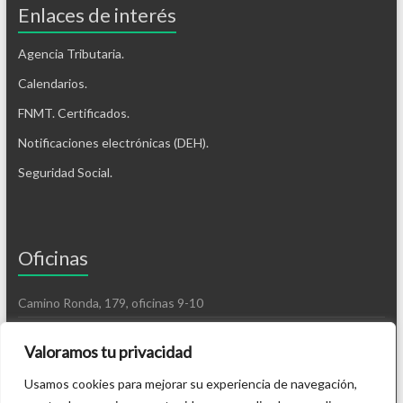
Enlaces de interés
Agencia Tributaria.
Calendarios.
FNMT. Certificados.
Notificaciones electrónicas (DEH).
Seguridad Social.
Oficinas
Camino Ronda, 179, oficinas 9-10
18003 Granada
Valoramos tu privacidad
Tel. 958 278000
Usamos cookies para mejorar su experiencia de navegación,
info@josesalas-abogados.com